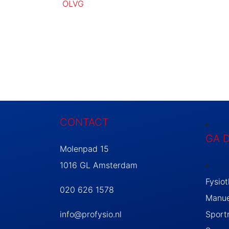
OLVG
CONTACT
GA 
Molenpad 15
1016 GL Amsterdam
Fysio
020 626 1578
Manue
info@profysio.nl
Sportr