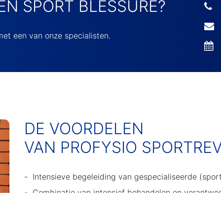
EN SPORT BLESSURE?
et een van onze specialisten.
DE VOORDELEN
VAN PROFYSIO SPORTREV
Intensieve begeleiding van gespecialiseerde (sport
Combinatie van intensief behandelen en verantwoo
Een persoonlijk behandelplan en revalidatieschema 