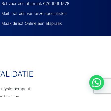
Bel voor een afspraak
020 626 1578
Mail met één van onze specialisten
Maak direct Online een afspraak
ALIDATIE
) fysiotherapeut
rd trainen
gericht op de sport specifieke doelstelling