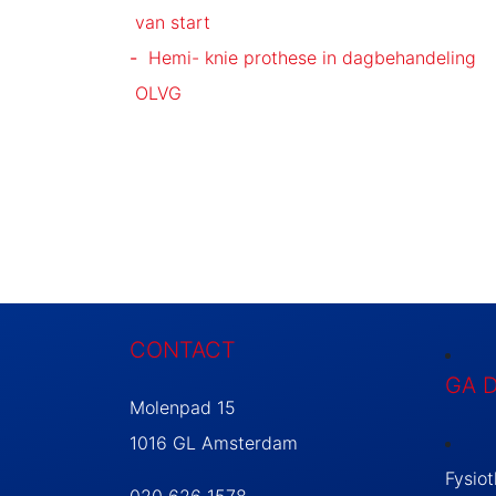
van start
Hemi- knie prothese in dagbehandeling
OLVG
CONTACT
GA 
Molenpad 15
1016 GL Amsterdam
Fysio
020 626 1578