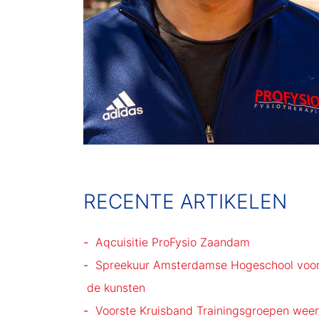
RECENTE ARTIKELEN
Aqcuisitie ProFysio Zaandam
Spreekuur Amsterdamse Hogeschool voo
de kunsten
Voorste Kruisband Trainingsgroepen weer